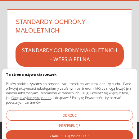
STANDARDY OCHRONY
MAŁOLETNICH
STANDARDY OCHRONY MAŁOLETNICH
– WERSJA PEŁNA
Ta strona używa ciasteczek
STANDARDY OCHRONY MAŁOLETNICH
Plików cookie używamy do personalizacji treści, reklam oraz analizy ruchu. Dane
o Twojej aktywności udostępniamy zaufanym partnerom, którzy mogą łączyć je z
– WERSJA DLA DZIECI
innymi informacjami zebranymi w ramach ich usług. Dowiedz się więcej o tym,
jak
Google wykorzystuje dane
, lub sprawdź Politykę Prywatności, by poznać
pozostałych partnerów.
ODRZUĆ
PREFERENCJE
ZAAKCEPTUJ WSZYSTKIE
WordPress Theme: Tortuga by ThemeZee.