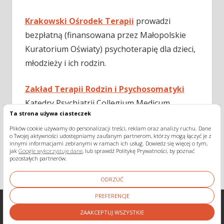
Krakowski Ośrodek Terapii
prowadzi
bezpłatną (finansowana przez Małopolskie
Kuratorium Oświaty) psychoterapię dla dzieci,
młodzieży i ich rodzin.
Zakład Terapii Rodzin i Psychosomatyki
Katedry Psychiatrii Collegium Medicum
Ta strona używa ciasteczek
Uniwersytetu Jagiellońskiego prowadzi
Plików cookie używamy do personalizacji treści, reklam oraz analizy ruchu. Dane
refundowaną przez NFZ psychoterapię dla par
o Twojej aktywności udostępniamy zaufanym partnerom, którzy mogą łączyć je z
innymi informacjami zebranymi w ramach ich usług. Dowiedz się więcej o tym,
i rodzin.
jak
Google wykorzystuje dane
, lub sprawdź Politykę Prywatności, by poznać
pozostałych partnerów.
ODRZUĆ
PREFERENCJE
ZAAKCEPTUJ WSZYSTKIE
WordPress Theme: Tortuga by ThemeZee.