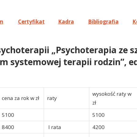
m
Certyfikat
Kadra
Bibliografia
K
sychoterapii „Psychoterapia ze 
 systemowej terapii rodzin”, edy
wysokość raty w
cena za rok w zł
raty
zł
5100
5100
8400
I rata
4200