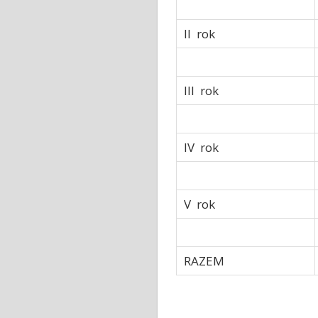
II rok
III rok
IV rok
V rok
RAZEM