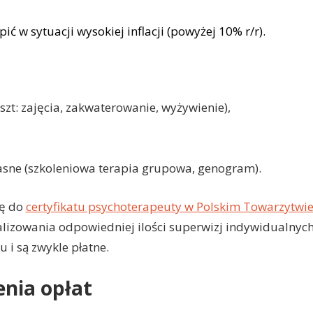
ć w sytuacji wysokiej inflacji (powyżej 10% r/r).
zt: zajęcia, zakwaterowanie, wyżywienie),
asne (szkoleniowa terapia grupowa, genogram).
ię do
certyfikatu psychoterapeuty w Polskim Towarzytwi
izowania odpowiedniej ilości superwizj indywidualnych 
i są zwykle płatne.
nia opłat