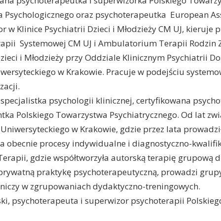
owana psychoterapeutka i superwizorka Polskiego Towarzy
 Psychologicznego oraz psychoterapeutka European Ass
r w Klinice Psychiatrii Dzieci i Młodzieży CM UJ, kieruje 
erapii Systemowej CM UJ i Ambulatorium Terapii Rodzin 
eci i Młodzieży przy Oddziale Klinicznym Psychiatrii Doro
iwersyteckiego w Krakowie. Pracuje w podejściu system
zacji.
 specjalistka psychologii klinicznej, certyfikowana psych
tka Polskiego Towarzystwa Psychiatrycznego. Od lat zw
a Uniwersyteckiego w Krakowie, gdzie przez lata prowadz
a obecnie procesy indywidualne i diagnostyczno-kwalifik
rapii, gdzie współtworzyła autorską terapię grupową dla
prywatną praktykę psychoterapeutyczną, prowadzi grupy
stniczy w zgrupowaniach dydaktyczno-treningowych.
, psychoterapeuta i superwizor psychoterapii Polskie