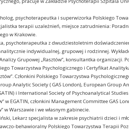
ycznego, pracuje w Zakładzie Psychoterapii Szpitala Un
ycholog, psychoterapeutka i superwizorka Polskiego Tow
jalistka terapii uzależnień, miejsce zatrudnienia: Porad
iego w Krakowie.
a, psychoterapeutka z dwudziestoletnim doświadczenie
alitycznie indywidualnej, grupowej i rodzinnej. Wykłado
Analizy Grupowej „Rasztów”, konsultantka organizacji. Po
iego Towarzystwa Psychologicznego i Certyfikat Anality
ztów”. Członkini Polskiego Towarzystwa Psychologicznego
roup Analytic Society ( GAS London), European Group Ana
ATIN) i International Society of Psychoanalytical Studies
ów” w EGATIN, członkini Management Committee GAS Lon
w” w Warszawie i we własnym gabinecie.
ński, Lekarz specjalista w zakresie psychiatrii dzieci i m
awczo-behawioralny Polskiego Towarzystwa Terapii Poz