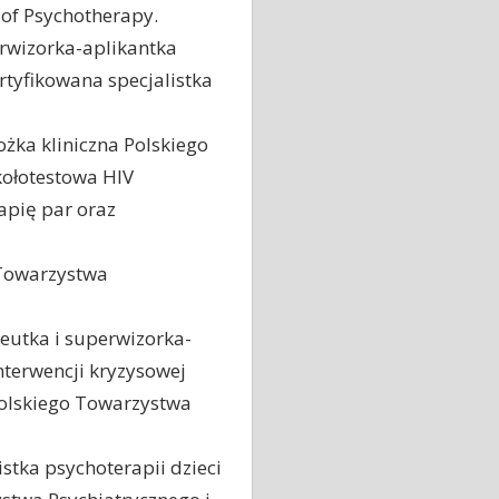
 of Psychotherapy.
rwizorka-aplikantka
ertyfikowana specjalistka
żka kliniczna Polskiego
kołotestowa HIV
apię par oraz
 Towarzystwa
eutka i superwizorka-
nterwencji kryzysowej
Polskiego Towarzystwa
listka psychoterapii dzieci