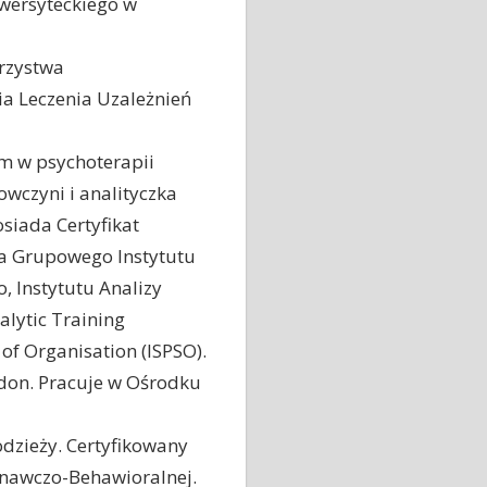
iwersyteckiego w
arzystwa
nia Leczenia Uzależnień
m w psychoterapii
wczyni i analityczka
siada Certyfikat
ka Grupowego Instytutu
, Instytutu Analizy
lytic Training
 of Organisation (ISPSO).
don. Pracuje w Ośrodku
łodzieży. Certyfikowany
nawczo-Behawioralnej.