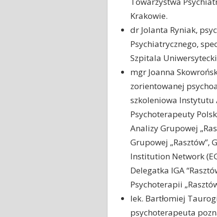
Towarzystwa Psychiatr
Krakowie.
dr Jolanta Ryniak, ps
Psychiatrycznego, spec
Szpitala Uniwersyteck
mgr Joanna Skowrońsk
zorientowanej psychoan
szkoleniowa Instytutu 
Psychoterapeuty Polsk
Analizy Grupowej „Ras
Grupowej „Rasztów”, G
Institution Network (EG
Delegatka IGA “Raszt
Psychoterapii „Rasztó
lek. Bartłomiej Taurogi
psychoterapeuta pozn