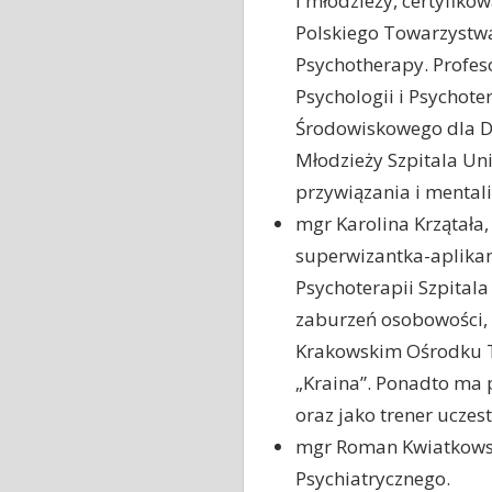
i młodzieży, certyfik
Polskiego Towarzystwa
Psychotherapy. Profeso
Psychologii i Psychot
Środowiskowego dla Dzi
Młodzieży Szpitala Un
przywiązania i mentali
mgr Karolina Krzątała,
superwizantka-aplikan
Psychoterapii Szpital
zaburzeń osobowości, 
Krakowskim Ośrodku Te
„Kraina”. Ponadto ma 
oraz jako trener ucze
mgr Roman Kwiatkowski
Psychiatrycznego.