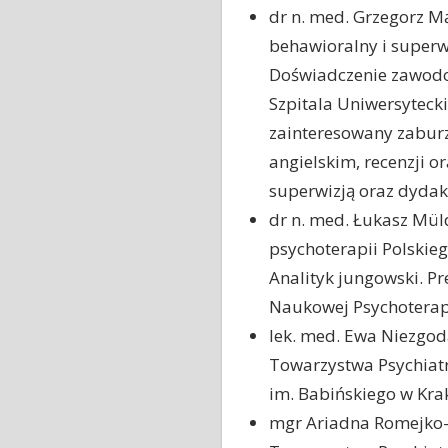
dr n. med. Grzegorz M
behawioralny i superw
Doświadczenie zawodow
Szpitala Uniwersyteck
zainteresowany zaburz
angielskim, recenzji o
superwizją oraz dydak
dr n. med. Łukasz Mül
psychoterapii Polskie
Analityk jungowski. Pr
Naukowej Psychoterap
lek. med. Ewa Niezgoda
Towarzystwa Psychiatr
im. Babińskiego w Kra
mgr Ariadna Romejko–B