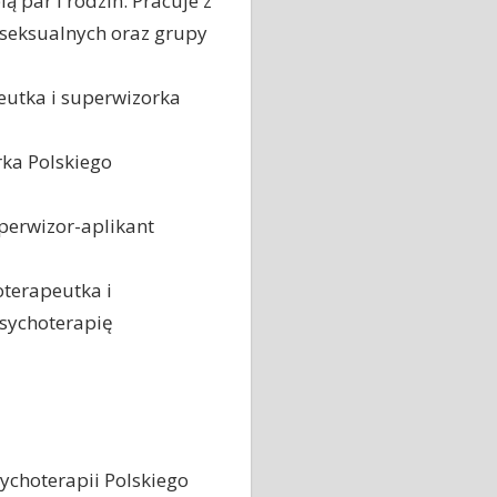
 par i rodzin. Pracuje z
 seksualnych oraz grupy
eutka i superwizorka
ka Polskiego
uperwizor-aplikant
terapeutka i
psychoterapię
ychoterapii Polskiego