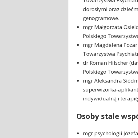
Towarzystwa Psychiatry
dorosłymi oraz dziećm
genogramowe.
mgr Małgorzata Osielc
Polskiego Towarzystwa
mgr Magdalena Pozarz
Towarzystwa Psychiat
dr Roman Hilscher (daw
Polskiego Towarzystwa
mgr Aleksandra Siódma
superwizorka-aplikant
indywidualną i terapię
Osoby stale wspó
mgr psychologii Józefa