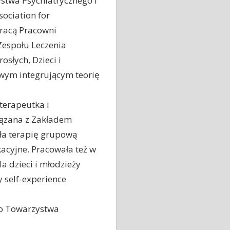
stwa Psychiatrycznego i
ociation for
pracą Pracowni
Zespołu Leczenia
słych, Dzieci i
owym integrującym teorię
oterapeutka i
iązana z Zakładem
iła terapię grupową
acyjne. Pracowała też w
 dzieci i młodzieży
 self-experience
go Towarzystwa