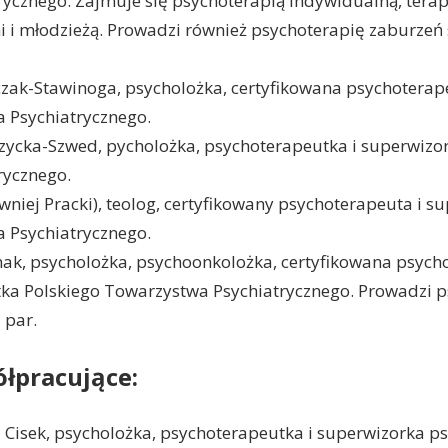
cznego. Zajmuje się psychoterapią indywidualną, terapią
i i młodzieżą. Prowadzi również psychoterapię zaburzeń
zak-Stawinoga, psycholożka, certyfikowana psychoterap
 Psychiatrycznego.
ycka-Szwed, pycholożka, psychoterapeutka i superwizor
rycznego.
niej Pracki), teolog, certyfikowany psychoterapeuta i s
 Psychiatrycznego.
k, psycholożka, psychoonkolożka, certyfikowana psycho
ka Polskiego Towarzystwa Psychiatrycznego. Prowadzi 
 par.
łpracujące:
 Cisek, psycholożka, psychoterapeutka i superwizorka ps