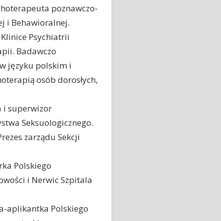
sychoterapeuta poznawczo-
 i Behawioralnej.
linice Psychiatrii
apii. Badawczo
w języku polskim i
hoterapią osób dorosłych,
 i superwizor
ystwa Seksuologicznego.
rezes zarządu Sekcji
rka Polskiego
wości i Nerwic Szpitala
a-aplikantka Polskiego