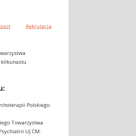
Koszt
Rekrutacja
Towarzystwa
 kilkunastu
u:
choterapii Polskiego
skiego Towarzystwa
sychiatrii UJ CM.