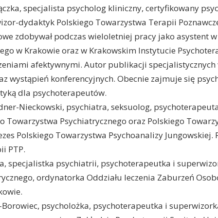
ączka, specjalista psycholog kliniczny, certyfikowany p
izor-dydaktyk Polskiego Towarzystwa Terapii Poznawczej
e zdobywał podczas wieloletniej pracy jako asystent w K
iego w Krakowie oraz w Krakowskim Instytucie Psychoter
eniami afektywnymi. Autor publikacji specjalistycznych 
raz wystąpień konferencyjnych. Obecnie zajmuje się psyc
tyką dla psychoterapeutów.
dner-Nieckowski, psychiatra, seksuolog, psychoterapeuta
go Towarzystwa Psychiatrycznego oraz Polskiego Towarz
ezes Polskiego Towarzystwa Psychoanalizy Jungowskiej. P
ii PTP.
, specjalistka psychiatrii, psychoterapeutka i superwizo
ycznego, ordynatorka Oddziału leczenia Zaburzeń Osobo
kowie.
orowiec, psycholożka, psychoterapeutka i superwizork