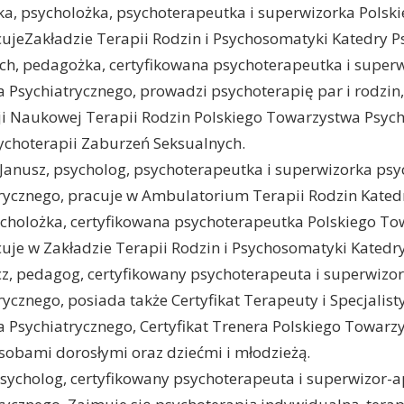
a, psycholożka, psychoterapeutka i superwizorka Polsk
ujeZakładzie Terapii Rodzin i Psychosomatyki Katedry Ps
h, pedagożka, certyfikowana psychoterapeutka i superw
 Psychiatrycznego, prowadzi psychoterapię par i rodzin
cji Naukowej Terapii Rodzin Polskiego Towarzystwa Psych
choterapii Zaburzeń Seksualnych.
 Janusz, psycholog, psychoterapeutka i superwizorka psy
ycznego, pracuje w Ambulatorium Terapii Rodzin Katedry
cholożka, certyfikowana psychoterapeutka Polskiego T
uje w Zakładzie Terapii Rodzin i Psychosomatyki Katedry
, pedagog, certyfikowany psychoterapeuta i superwizor
ycznego, posiada także Certyfikat Terapeuty i Specjalis
 Psychiatrycznego, Certyfikat Trenera Polskiego Towarz
osobami dorosłymi oraz dziećmi i młodzieżą.
sycholog, certyfikowany psychoterapeuta i superwizor-a