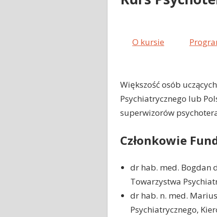
O kursie
Progr
Większość osób uczących 
Psychiatrycznego lub Pol
superwizorów psychoterap
Członkowie Funda
dr hab. med. Bogdan d
Towarzystwa Psychiat
dr hab. n. med. Mariu
Psychiatrycznego, Kier