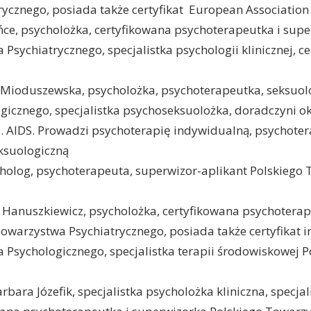
ycznego, posiada także certyfikat European Association
e, psycholożka, certyfikowana psychoterapeutka i supe
Psychiatrycznego, specjalistka psychologii klinicznej, c
a-Mioduszewska, psycholożka, psychoterapeutka, seksuolo
icznego, specjalistka psychoseksuolożka, doradczyni o
 AIDS. Prowadzi psychoterapię indywidualną, psychoter
ksuologiczną
cholog, psychoterapeuta, superwizor-aplikant Polskiego
 Hanuszkiewicz, psycholożka, certyfikowana psychoterap
owarzystwa Psychiatrycznego, posiada także certyfikat i
 Psychologicznego, specjalistka terapii środowiskowej 
Barbara Józefik, specjalistka psycholożka kliniczna, specja