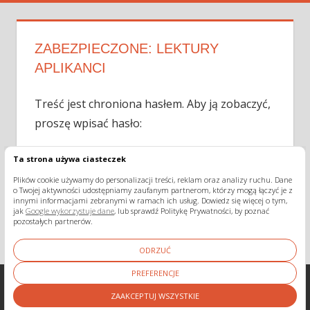
ZABEZPIECZONE: LEKTURY
APLIKANCI
Treść jest chroniona hasłem. Aby ją zobaczyć,
proszę wpisać hasło:
Ta strona używa ciasteczek
Hasło:
Plików cookie używamy do personalizacji treści, reklam oraz analizy ruchu. Dane
o Twojej aktywności udostępniamy zaufanym partnerom, którzy mogą łączyć je z
innymi informacjami zebranymi w ramach ich usług. Dowiedz się więcej o tym,
jak
Google wykorzystuje dane
, lub sprawdź Politykę Prywatności, by poznać
pozostałych partnerów.
ODRZUĆ
PREFERENCJE
ZAAKCEPTUJ WSZYSTKIE
WordPress Theme: Tortuga by ThemeZee.