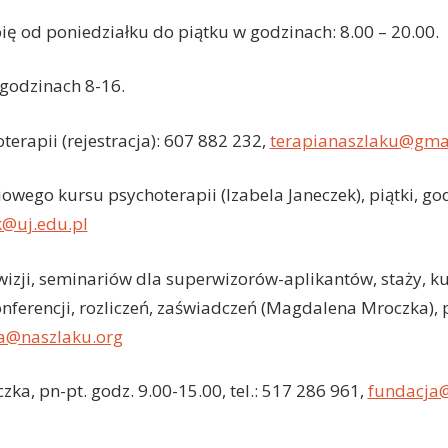
 od poniedziałku do piątku w godzinach: 8.00 – 20.00.
 godzinach 8-16.
erapii (rejestracja): 607 882 232,
terapianaszlaku@gma
owego kursu psychoterapii (Izabela Janeczek), piątki, godz
k@uj.edu.pl
izji, seminariów dla superwizorów-aplikantów, staży, k
erencji, rozliczeń, zaświadczeń (Magdalena Mroczka), pn
a@naszlaku.org
ka, pn-pt. godz. 9.00-15.00, tel.: 517 286 961,
fundacja