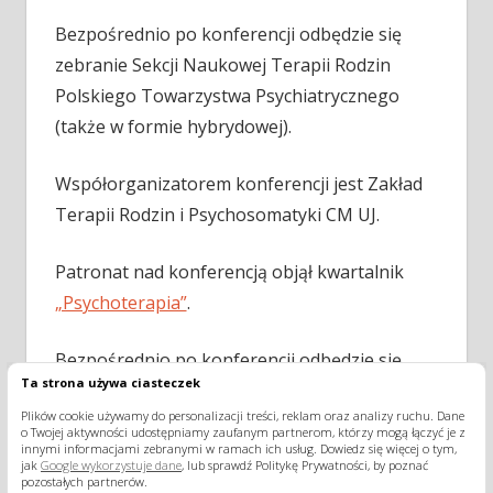
Bezpośrednio po konferencji odbędzie się
zebranie Sekcji Naukowej Terapii Rodzin
Polskiego Towarzystwa Psychiatrycznego
(także w formie hybrydowej).
Współorganizatorem konferencji jest Zakład
Terapii Rodzin i Psychosomatyki CM UJ.
Patronat nad konferencją objął kwartalnik
„Psychoterapia”
.
Bezpośrednio po konferencji odbędzie się
Ta strona używa ciasteczek
zebranie sprawozdawczo – wyborcze Sekcji
Plików cookie używamy do personalizacji treści, reklam oraz analizy ruchu. Dane
Naukowej Terapii Rodzin Polskiego
o Twojej aktywności udostępniamy zaufanym partnerom, którzy mogą łączyć je z
innymi informacjami zebranymi w ramach ich usług. Dowiedz się więcej o tym,
Towarzystwa Psychiatrycznego.
jak
Google wykorzystuje dane
, lub sprawdź Politykę Prywatności, by poznać
pozostałych partnerów.